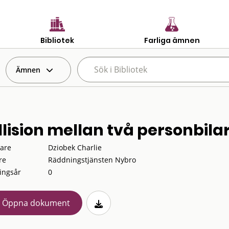
Bibliotek
Farliga ämnen
Ämnen
llision mellan två personbila
tare
Dziobek Charlie
re
Räddningstjänsten Nybro
ingsår
0
Öppna dokument