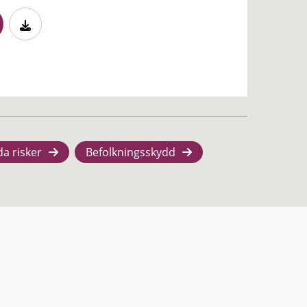
da risker
Befolkningsskydd