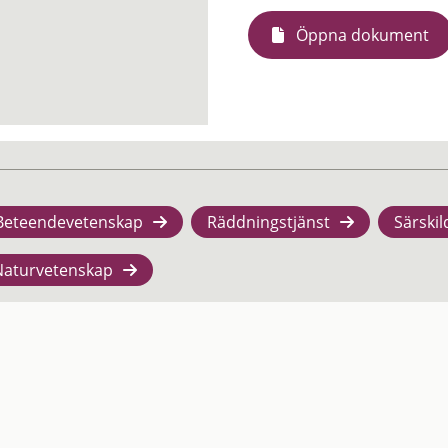
Öppna dokument
Beteendevetenskap
Räddningstjänst
Särskil
Naturvetenskap