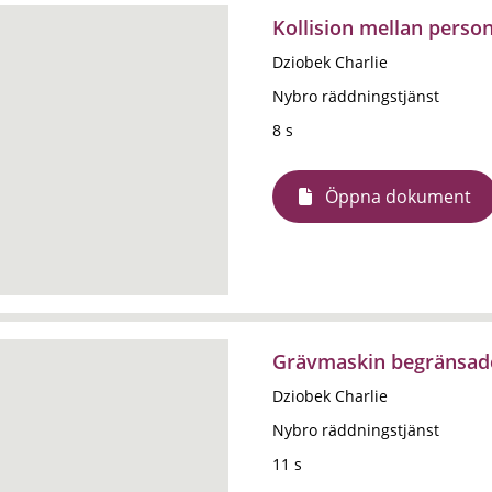
Kollision mellan person
Dziobek Charlie
Nybro räddningstjänst
8 s
Öppna dokument
Grävmaskin begränsade
Dziobek Charlie
Nybro räddningstjänst
11 s