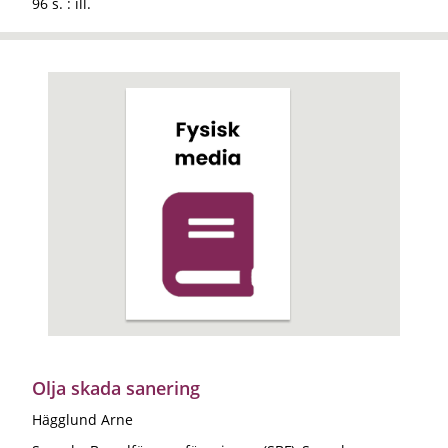
96 s. : ill.
Olja skada sanering
Hägglund Arne