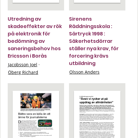
Utredning av
Sirenens
skadeeffekter av rök
Räddningsskola :
på elektronik för
Särtryck 1998 :
bedömning av
Säkerhetsdörrar
saneringsbehov hos
ställer nya krav, för
Ericsson i Borås
forcering krävs
utbildning
Jacobsson Joel
·
Olsson Anders
Öberg Richard