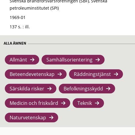
Svenska Brandförsvarsföreningen (SBF), Svenska
petroleuminstitutet (SPI)
1969-01
137 s. : ill.
ALLA ÄMNEN
Allmänt
Samhällsorientering
Beteendevetenskap
Räddningstjänst
Särskilda risker
Befolkningsskydd
Medicin och friskvård
Teknik
Naturvetenskap