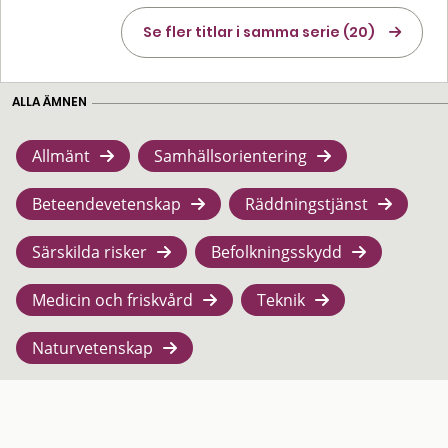
Se fler titlar i samma serie (20)
ALLA ÄMNEN
Allmänt
Samhällsorientering
Beteendevetenskap
Räddningstjänst
Särskilda risker
Befolkningsskydd
Medicin och friskvård
Teknik
Naturvetenskap