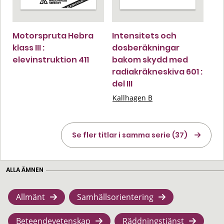
Motorspruta Hebra
Intensitets och
klass III :
dosberäkningar
elevinstruktion 411
bakom skydd med
radiakräkneskiva 601 :
del III
Kallhagen B
Se fler titlar i samma serie (37)
ALLA ÄMNEN
Allmänt
Samhällsorientering
Beteendevetenskap
Räddningstjänst