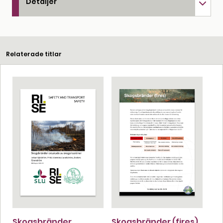
Detaljer
Relaterade titlar
Skogsbränder
Skogsbränder (fires)