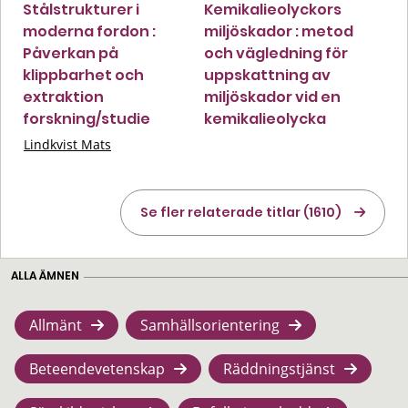
Stålstrukturer i
Kemikalieolyckors
moderna fordon :
miljöskador : metod
Påverkan på
och vägledning för
klippbarhet och
uppskattning av
extraktion
miljöskador vid en
forskning/studie
kemikalieolycka
Lindkvist Mats
Se fler relaterade titlar (1610)
ALLA ÄMNEN
Allmänt
Samhällsorientering
Beteendevetenskap
Räddningstjänst