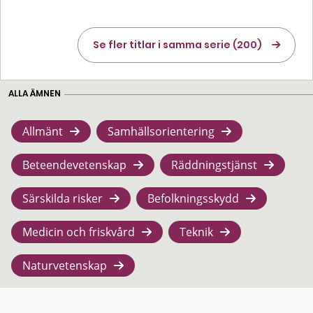
Se fler titlar i samma serie (200)
ALLA ÄMNEN
Allmänt
Samhällsorientering
Beteendevetenskap
Räddningstjänst
Särskilda risker
Befolkningsskydd
Medicin och friskvård
Teknik
Naturvetenskap