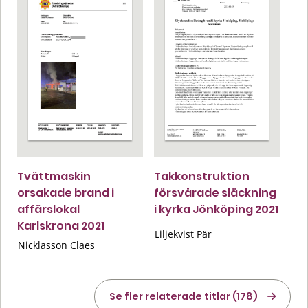
Tvättmaskin
Takkonstruktion
orsakade brand i
försvårade släckning
affärslokal
i kyrka Jönköping 2021
Karlskrona 2021
Liljekvist Pär
Nicklasson Claes
Se fler relaterade titlar (178)