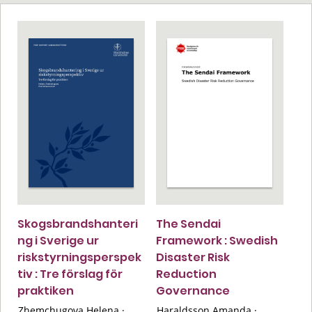
Skogsbrandshanteri
The Sendai
ng i Sverige ur
Framework : Swedish
riskstyrningsperspek
Disaster Risk
tiv : Tre förslag för
Reduction
praktiken
Governance
Zhemchugova Helena
·
Haraldsson Amanda
·