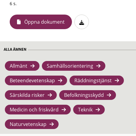
6 s.
Öppna dokument
ALLA ÄMNEN
Allmänt
Samhällsorientering
Beteendevetenskap
Räddningstjänst
Särskilda risker
Befolkningsskydd
Medicin och friskvård
Teknik
Naturvetenskap