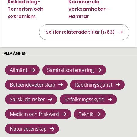
Riskkatalog -
Kommunala
Terrorism och
verksamheter -
extremism
Hamnar
Se fler relaterade titlar (1783)
ALLA ÄMNEN
Allmänt
Samhällsorientering
Beteendevetenskap
Räddningstjänst
Särskilda risker
Befolkningsskydd
Medicin och friskvård
Teknik
Naturvetenskap