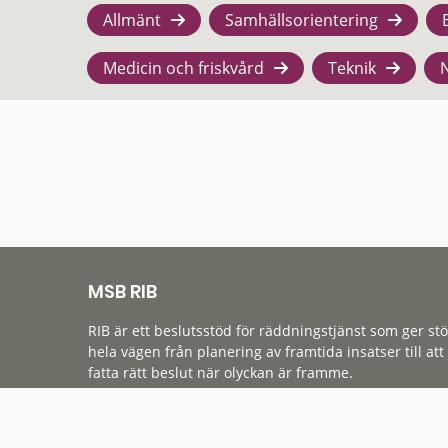
Allmänt
Samhällsorientering
Medicin och friskvård
Teknik
MSB RIB
RIB är ett beslutsstöd för räddningstjänst som ger st
hela vägen från planering av framtida insatser till att
fatta rätt beslut när olyckan är framme.
Tillgänglighet
Cookies