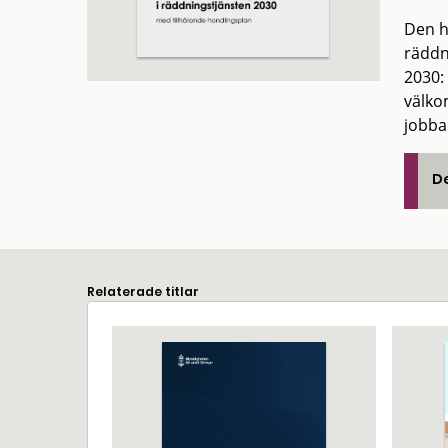
Den h
räddn
2030:
välkom
jobba
De
Relaterade titlar