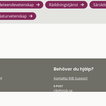
Beteendevetenskap
Räddningstjänst
Särskil
Naturvetenskap
Behöver du hjälp?
öd
Kontakta RIB Support
E-POST
rib@msb.se