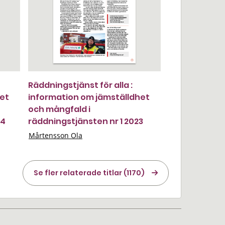
Räddningstjänst för alla :
het
information om jämställdhet
och mångfald i
24
räddningstjänsten nr 1 2023
Mårtensson Ola
Se fler relaterade titlar (1170)