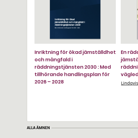
Inriktning för ökad jämställdhet
En rädd
och mångfald i
jämstä
räddningstjänsten 2030 : Med
räddni
tillhörande handlingsplan för
vägle
2026 – 2028
Lindqvi
ALLA ÄMNEN