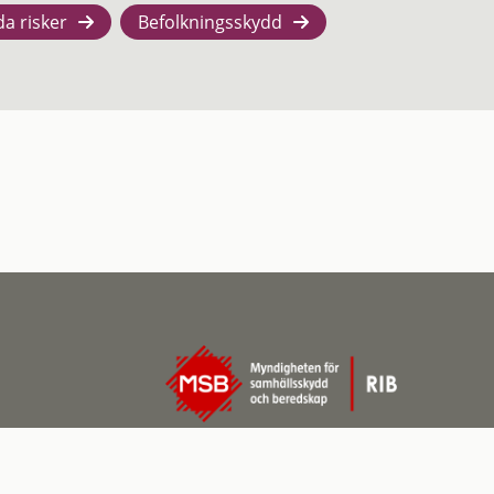
da risker
Befolkningsskydd