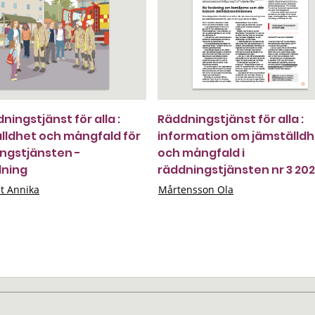
ningstjänst för alla :
Räddningstjänst för alla :
lldhet och mångfald för
information om jämställd
ngstjänsten -
och mångfald i
dning
räddningstjänsten nr 3 20
st Annika
Mårtensson Ola