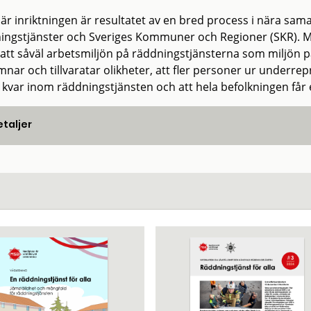
är inriktningen är resultatet av en bred process i nära s
ingstjänster och Sveriges Kommuner och Regioner (SKR). Må
 att såväl arbetsmiljön på räddningstjänsterna som miljön 
nar och tillvaratar olikheter, att fler personer ur underrep
 kvar inom räddningstjänsten och att hela befolkningen får 
taljer