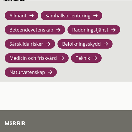
Allmänt
Samhällsorientering
Beteendevetenskap
Räddningstjänst
Särskilda risker
Befolkningsskydd
Medicin och friskvård
Teknik
Naturvetenskap
MSB RIB