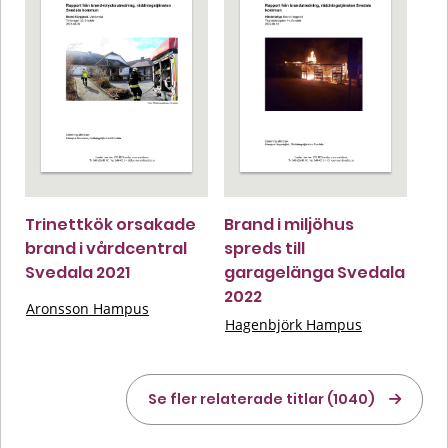
Trinettkök orsakade
Brand i miljöhus
brand i vårdcentral
spreds till
Svedala 2021
garagelänga Svedala
2022
Aronsson Hampus
Hagenbjörk Hampus
Se fler relaterade titlar (1040)