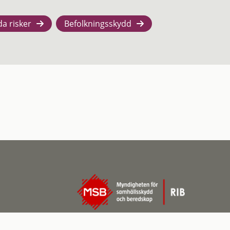
da risker
Befolkningsskydd