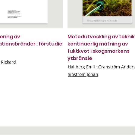
ering av
Metodutveckling av teknik
tionsbränder : förstudie
kontinuerlig mätning av
fuktkvot i skogsmarkens
ytbränsle
 Rickard
Hallberg Emil
·
Granström Ander
Sjöström Johan