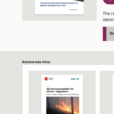
The r
identi
De
Relaterade titlar