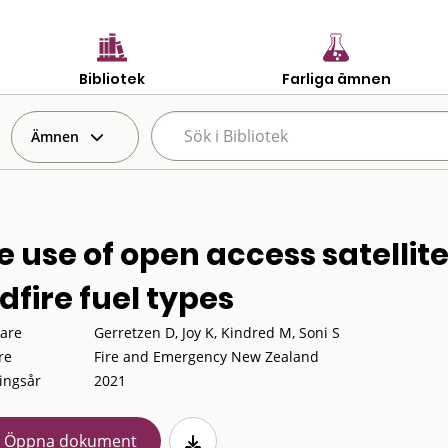
Bibliotek
Farliga ämnen
Ämnen
e use of open access satellite
dfire fuel types
tare
Gerretzen D, Joy K, Kindred M, Soni S
re
Fire and Emergency New Zealand
ingsår
2021
Öppna dokument