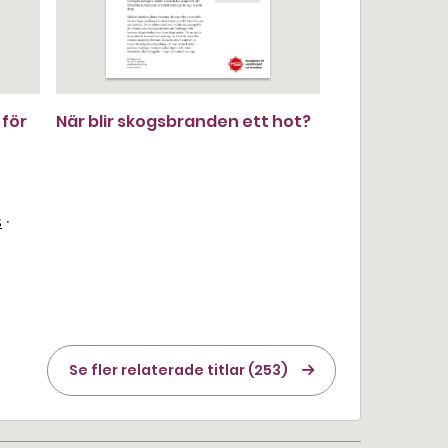
 för
När blir skogsbranden ett hot?
s
·
Se fler relaterade titlar (253)