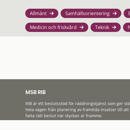
Allmänt
Samhällsorientering
Medicin och friskvård
Teknik
MSB RIB
RIB är ett beslutsstöd för räddningstjänst som ger st
hela vägen från planering av framtida insatser till att
fatta rätt beslut när olyckan är framme.
Tillgänglighet
Cookies