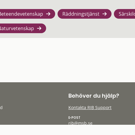
Beteendevetenskap
Räddningstjänst
Särskil
Naturvetenskap
Behöver du hjälp?
öd
Kontakta RIB Support
E-POST
rib@msb.se