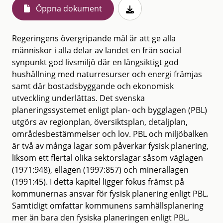
Öppna dokument
Regeringens övergripande mål är att ge alla
människor i alla delar av landet en från social
synpunkt god livsmiljö där en långsiktigt god
hushållning med naturresurser och energi främjas
samt där bostadsbyggande och ekonomisk
utveckling underlättas. Det svenska
planeringssystemet enligt plan- och bygglagen (PBL)
utgörs av regionplan, översiktsplan, detaljplan,
områdesbestämmelser och lov. PBL och miljöbalken
är två av många lagar som påverkar fysisk planering,
liksom ett flertal olika sektorslagar såsom väglagen
(1971:948), ellagen (1997:857) och minerallagen
(1991:45). I detta kapitel ligger fokus främst på
kommunernas ansvar för fysisk planering enligt PBL.
Samtidigt omfattar kommunens samhällsplanering
mer än bara den fysiska planeringen enligt PBL.