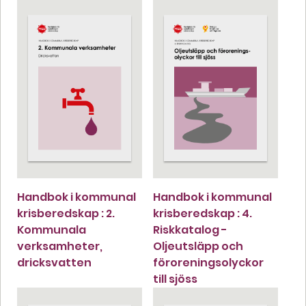
Handbok i kommunal
Handbok i kommunal
krisberedskap : 2.
krisberedskap : 4.
Kommunala
Riskkatalog -
verksamheter,
Oljeutsläpp och
dricksvatten
föroreningsolyckor
till sjöss