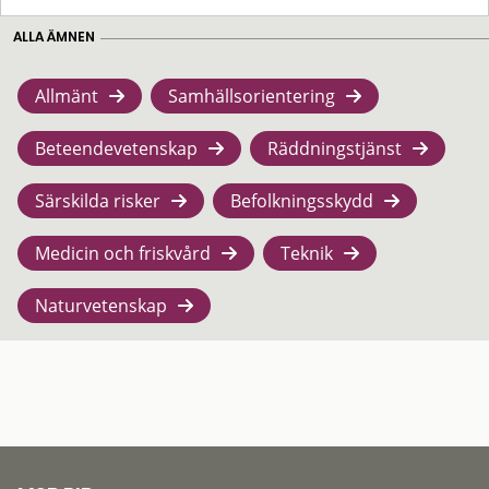
ALLA ÄMNEN
Allmänt
Samhällsorientering
Beteendevetenskap
Räddningstjänst
Särskilda risker
Befolkningsskydd
Medicin och friskvård
Teknik
Naturvetenskap