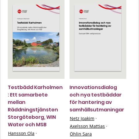
Testbädd Karholmen
Innovationsdialog
: Ett samarbete
och nya testbäddar
mellan
för hantering av
Räddningstjänsten
samhällsutmaningar
Storgöteborg, WIN
Netz Joakim
·
Water och MSB
Axelsson Mattias
·
Hansson Ola
·
Öhlin Sara