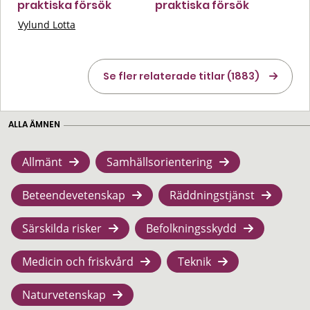
praktiska försök
praktiska försök
Vylund Lotta
Se fler relaterade titlar (1883)
ALLA ÄMNEN
Allmänt
Samhällsorientering
Beteendevetenskap
Räddningstjänst
Särskilda risker
Befolkningsskydd
Medicin och friskvård
Teknik
Naturvetenskap