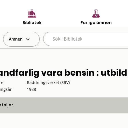
Bibliotek
Farliga ämnen
Ämnen
andfarlig vara bensin : utbil
re
Räddningsverket (SRV)
ingsår
1988
taljer