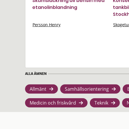
Skumsläckning av bensin med
Konsek
etanolinblandning
tankbi
Stockh
Persson Henry
Skogetu
ALLA ÄMNEN
Allmänt
Samhällsorientering
Medicin och friskvård
Teknik