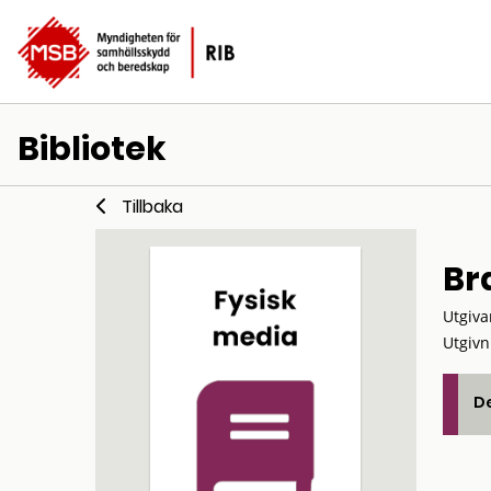
Bibliotek
Tillbaka
Br
Utgiva
Utgivn
De