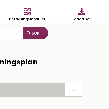
Beräkningsmoduler
Ladda ner
dningsplan