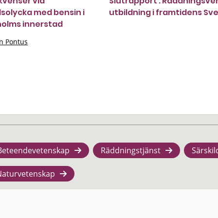
venser vid
Slutrapport : Räddningsve
lsolycka med bensin i
utbildning i framtidens Sv
olms innerstad
n Pontus
Beteendevetenskap
Räddningstjänst
Särskil
Naturvetenskap