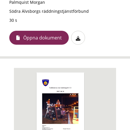
Palmquist Morgan
Södra Älvsborgs räddningstjänstförbund
30 s
Öppna dokument