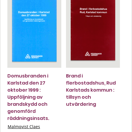
Domusbranden i
Brand i
Karlstad den 27
flerbostadshus, Rud
oktober 1999 :
Karlstads kommun :
Uppföljning av
tillsyn och
brandskydd och
utvärdering
genomförd
räddningsinsats.
Malmqvist Claes