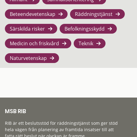
Beteendevetenskap
Räddningstjänst
Särskilda risker
Befolkningsskydd
Medicin och friskvård
Teknik
Naturvetenskap
MSB RIB
RIB är ett beslutsstöd för räddningstjänst som ger stöd
hela vägen från planering av framtida insatser till att
fatta rätt beslut när olyckan är framme.