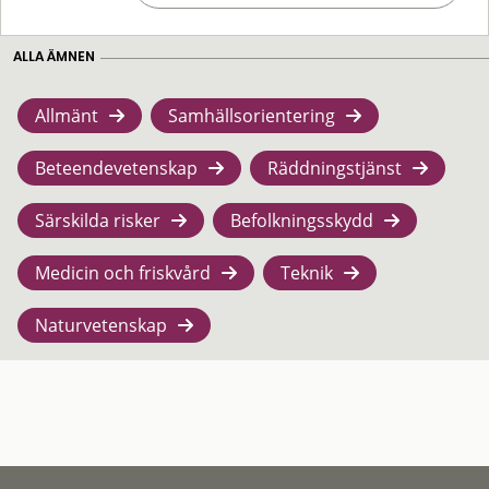
ALLA ÄMNEN
Allmänt
Samhällsorientering
Beteendevetenskap
Räddningstjänst
Särskilda risker
Befolkningsskydd
Medicin och friskvård
Teknik
Naturvetenskap