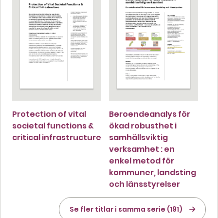
Protection of vital
Beroendeanalys för
societal functions &
ökad robusthet i
critical infrastructure
samhällsviktig
verksamhet : en
enkel metod för
kommuner, landsting
och länsstyrelser
Se fler titlar i samma serie (191)