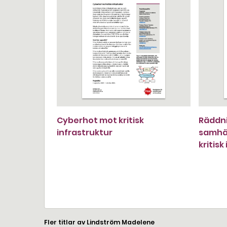
Cyberhot mot kritisk
Räddn
infrastruktur
samhäl
kritisk
Fler titlar av Lindström Madelene