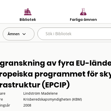
Bibliotek
Farliga ämnen
Ämnen
 granskning av fyra EU-lände
ropeiska programmet för sky
frastruktur (EPCIP)
tare
Lindström Madelene
re
Krisberedskapsmyndigheten (KBM)
ingsår
2008