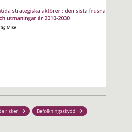
da strategiska aktörer : den sista frusna
 och utmaningar år 2010-2030
tig Mike
da risker
Befolkningsskydd