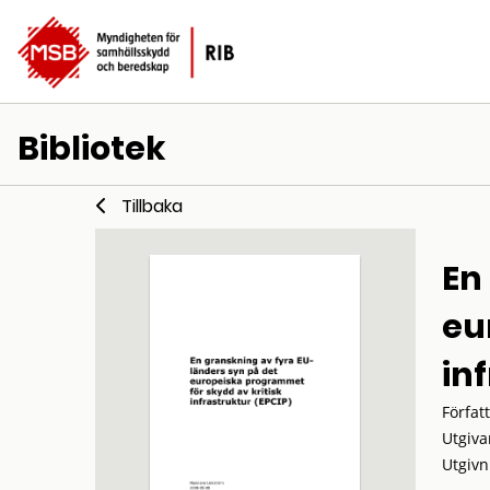
Bibliotek
Tillbaka
En
eu
in
Förfat
Utgiva
Utgivn