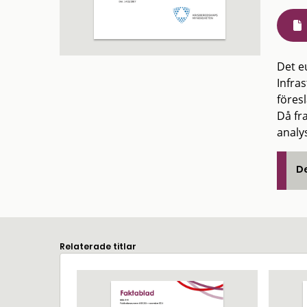
Det e
Infra
föresl
Då fra
analy
De
Relaterade titlar