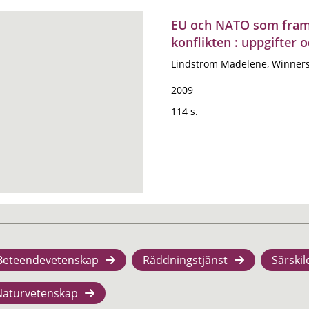
EU och NATO som framti
konflikten : uppgifter
Lindström Madelene, Winners
2009
114 s.
Beteendevetenskap
Räddningstjänst
Särskil
Naturvetenskap