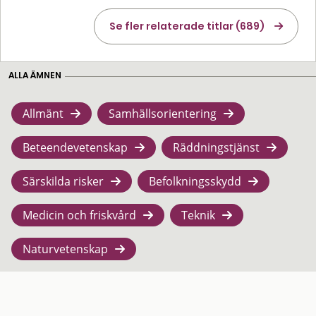
Se fler relaterade titlar (689)
ALLA ÄMNEN
Allmänt
Samhällsorientering
Beteendevetenskap
Räddningstjänst
Särskilda risker
Befolkningsskydd
Medicin och friskvård
Teknik
Naturvetenskap