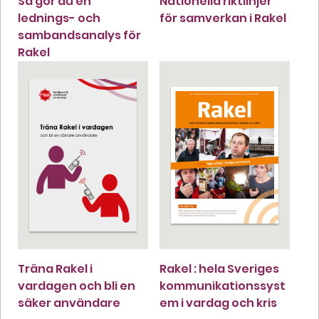
Så gör du en
Nationella riktlinjer
lednings- och
för samverkan i Rakel
sambandsanalys för
Rakel
Träna Rakel i
Rakel : hela Sveriges
vardagen och bli en
kommunikationssyst
säker användare
em i vardag och kris