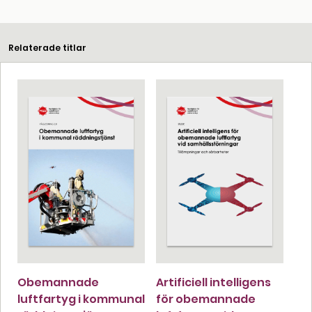
Relaterade titlar
Obemannade
Artificiell intelligens
luftfartyg i kommunal
för obemannade