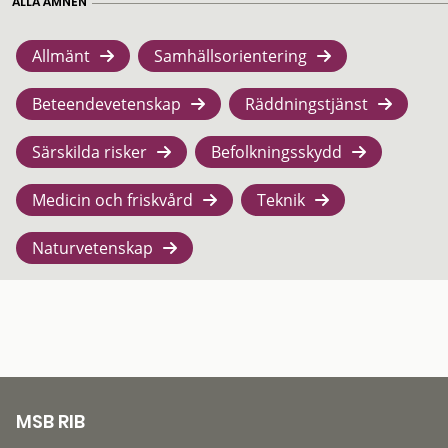
ALLA ÄMNEN
Allmänt
Samhällsorientering
Beteendevetenskap
Räddningstjänst
Särskilda risker
Befolkningsskydd
Medicin och friskvård
Teknik
Naturvetenskap
MSB RIB