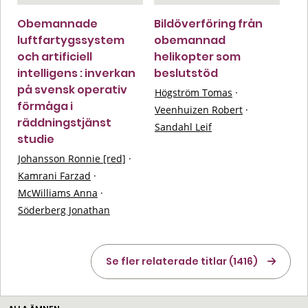
Obemannade
Bildöverföring från
luftfartygssystem
obemannad
och artificiell
helikopter som
intelligens : inverkan
beslutstöd
på svensk operativ
Högström Tomas
·
förmåga i
Veenhuizen Robert
·
räddningstjänst
Sandahl Leif
studie
Johansson Ronnie [red]
·
Kamrani Farzad
·
McWilliams Anna
·
Söderberg Jonathan
Se fler relaterade titlar (1416)