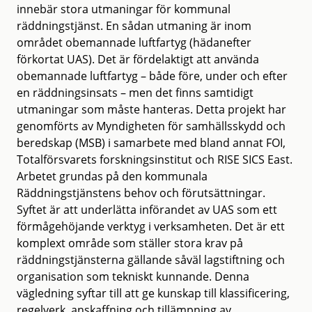
innebär stora utmaningar för kommunal
räddningstjänst. En sådan utmaning är inom
området obemannade luftfartyg (hädanefter
förkortat UAS). Det är fördelaktigt att använda
obemannade luftfartyg – både före, under och efter
en räddningsinsats – men det finns samtidigt
utmaningar som måste hanteras. Detta projekt har
genomförts av Myndigheten för samhällsskydd och
beredskap (MSB) i samarbete med bland annat FOI,
Totalförsvarets forskningsinstitut och RISE SICS East.
Arbetet grundas på den kommunala
Räddningstjänstens behov och förutsättningar.
Syftet är att underlätta införandet av UAS som ett
förmågehöjande verktyg i verksamheten. Det är ett
komplext område som ställer stora krav på
räddningstjänsterna gällande såväl lagstiftning och
organisation som tekniskt kunnande. Denna
vägledning syftar till att ge kunskap till klassificering,
regelverk, anskaffning och tillämpning av