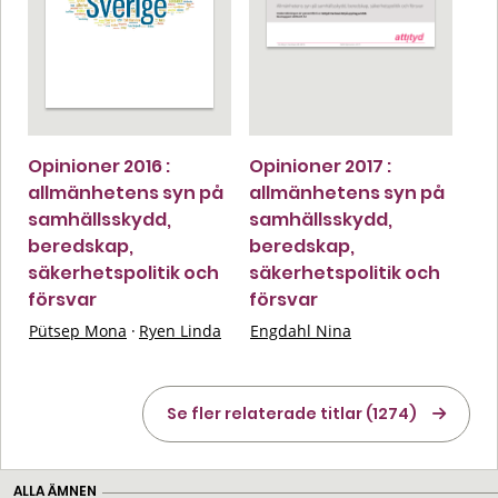
Opinioner 2016 :
Opinioner 2017 :
allmänhetens syn på
allmänhetens syn på
samhällsskydd,
samhällsskydd,
beredskap,
beredskap,
säkerhetspolitik och
säkerhetspolitik och
försvar
försvar
Pütsep Mona
·
Ryen Linda
Engdahl Nina
Se fler relaterade titlar (1274)
ALLA ÄMNEN