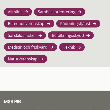
Allmänt
Samhällsorientering
Beteendevetenskap
Räddningstjänst
Särskilda risker
Befolkningsskydd
Medicin och friskvård
Teknik
Naturvetenskap
MSB RIB