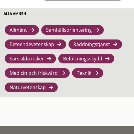
ALLA ÄMNEN
Allmänt
Samhällsorientering
Beteendevetenskap
Räddningstjänst
Särskilda risker
Befolkningsskydd
Medicin och friskvård
Teknik
Naturvetenskap