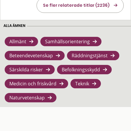
Se fler relaterade titlar (2236)
ALLA ÄMNEN
Allmänt
Samhällsorientering
Beteendevetenskap
Räddningstjänst
Särskilda risker
Befolkningsskydd
Medicin och friskvård
Teknik
Naturvetenskap