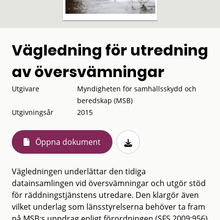
Vägledning för utredning
av översvämningar
Utgivare
Myndigheten för samhällsskydd och
beredskap (MSB)
Utgivningsår
2015
Öppna dokument
Vägledningen underlättar den tidiga
datainsamlingen vid översvämningar och utgör stöd
för räddningstjänstens utredare. Den klargör även
vilket underlag som länsstyrelserna behöver ta fram
på MSB:s uppdrag enligt förordningen (SFS 2009:956)