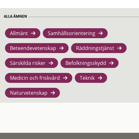
ALLA ÄMNEN
Allmänt
Samhällsorientering
Beteendevetenskap
Räddningstjänst
Särskilda risker
Befolkningsskydd
Medicin och friskvård
Teknik
Naturvetenskap