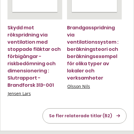
Skydd mot
Brandgasspridning
rökspridning via
via
ventilation med
ventilationssystem :
stoppade fläktar och
beräkningsteori och
förbigångar -
beräkningsexempel
riskbedömning och
för olika typer av
dimensionering :
lokaler och
Slutrapport -
verksamheter
Brandforsk 313-001
Olsson Nils
Jensen Lars
Se fler relaterade titlar (82)