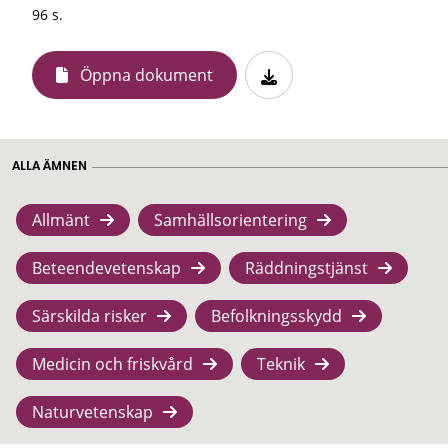
96 s.
Öppna dokument
ALLA ÄMNEN
Allmänt
Samhällsorientering
Beteendevetenskap
Räddningstjänst
Särskilda risker
Befolkningsskydd
Medicin och friskvård
Teknik
Naturvetenskap