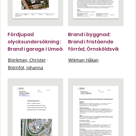
Fördjupad
Brand i byggnad:
olycksundersökning :
Brand i fristående
Brand i garage i Umeå
förråd, Örnsköldsvik
Björkman, Christer
·
Wikman Håkan
Björnfot, Johanna