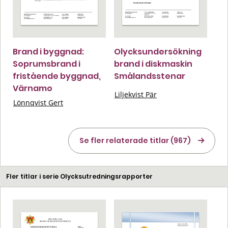
Brand i byggnad:
Olycksundersökning
Soprumsbrand i
brand i diskmaskin
fristående byggnad,
Smålandsstenar
Värnamo
Liljekvist Pär
Lönnqvist Gert
Se fler relaterade titlar (967)
Fler titlar i serie Olycksutredningsrapporter