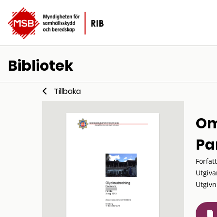
Bibliotek
Tillbaka
Om
Par
Förfat
Utgiva
Utgivn