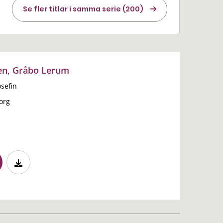
Se fler titlar i samma serie (200)
n, Gråbo Lerum
osefin
org