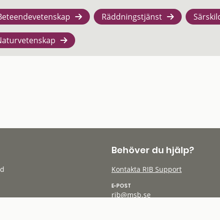
Beteendevetenskap
Räddningstjänst
Särskil
Naturvetenskap
Behöver du hjälp?
öd
Kontakta RIB Support
E-POST
rib@msb.se