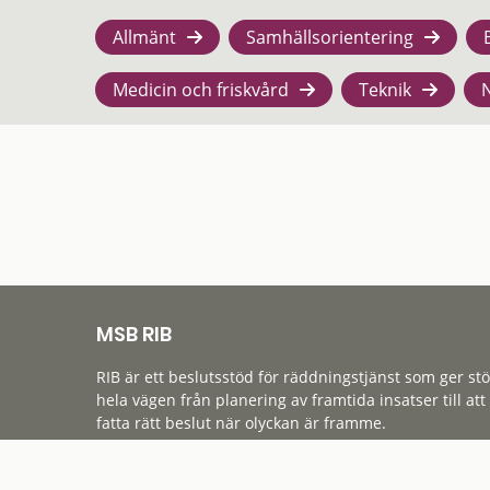
Allmänt
Samhällsorientering
Medicin och friskvård
Teknik
MSB RIB
RIB är ett beslutsstöd för räddningstjänst som ger st
hela vägen från planering av framtida insatser till att
fatta rätt beslut när olyckan är framme.
Tillgänglighet
Cookies