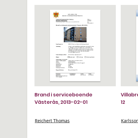
Brand i serviceboende
Villab
Västerås, 2013-02-01
12
Reichert Thomas
Karlsso