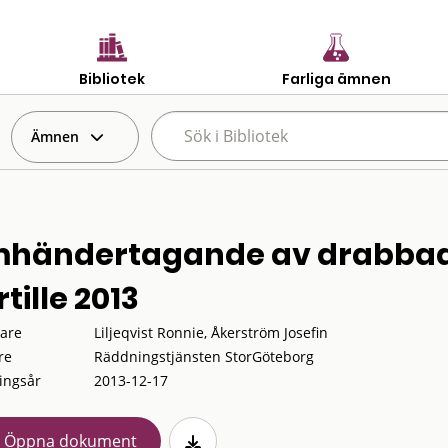
Bibliotek
Farliga ämnen
Ämnen
händertagande av drabbade 
tille 2013
tare
Liljeqvist Ronnie, Åkerström Josefin
re
Räddningstjänsten StorGöteborg
ingsår
2013-12-17
Öppna dokument