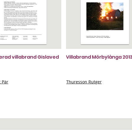
terad villabrand Gislaved
Villabrand Mörbylånga 201
t Pär
Thuresson Rutger