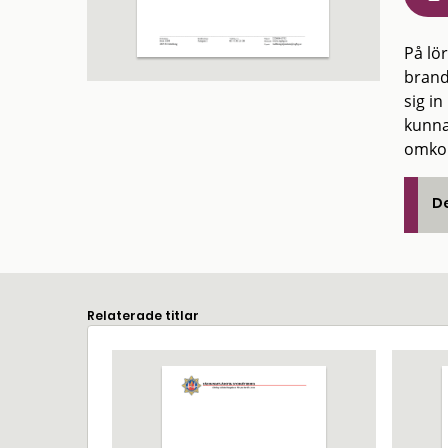
På lö
brand
sig in
kunna
omko
De
Relaterade titlar