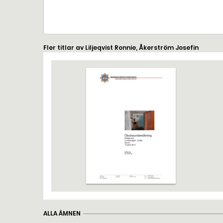
Fler titlar av Liljeqvist Ronnie, Åkerström Josefin
ALLA ÄMNEN