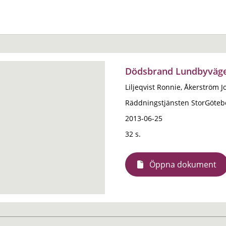
Dödsbrand Lundbyväge
Liljeqvist Ronnie, Åkerström J
Räddningstjänsten StorGöteb
2013-06-25
32 s.
Öppna dokument