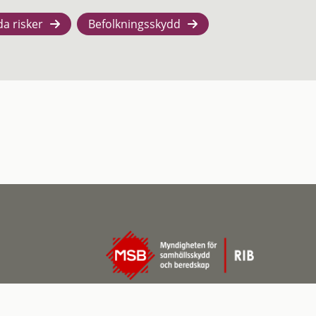
da risker
Befolkningsskydd