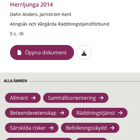
Herrljunga 2014
Dahn Anders, Järnström Kent
Alingsås och Vårgårda Räddningstjänstförbund
5 s. :ill.
Öppna dokument
ALLA ÄMNEN
Allmänt
Samhällsorientering
Beteendevetenskap
Räddningstjänst
Särskilda risker
Befolkningsskydd