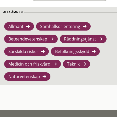
ALLA ÄMNEN
Allmänt
Samhällsorientering
Beteendevetenskap
Räddningstjänst
Särskilda risker
Befolkningsskydd
Medicin och friskvård
Teknik
Naturvetenskap