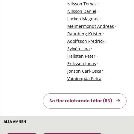
Nilsson Tomas
·
Nilsson Daniel
·
Locken Magnus
·
Meimermondt Andreas
·
Rannberg Krister
·
Adolfsson Fredrick
·
Sylvén Lina
·
Hällsten Peter
·
Eriksson Jonas
·
Jonson Carl-Oscar
·
Vainionpää Petra
Se fler relaterade titlar (96)
ALLA ÄMNEN