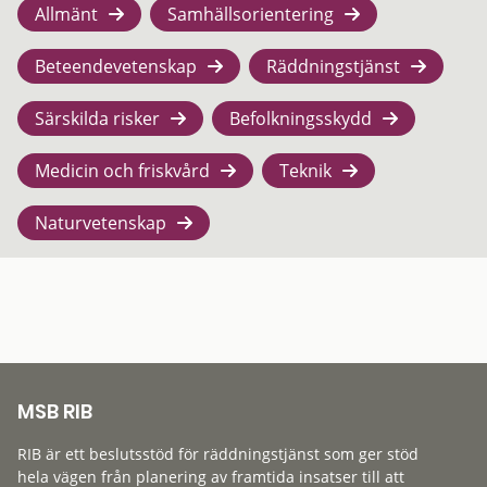
Allmänt
Samhällsorientering
Beteendevetenskap
Räddningstjänst
Särskilda risker
Befolkningsskydd
Medicin och friskvård
Teknik
Naturvetenskap
MSB RIB
RIB är ett beslutsstöd för räddningstjänst som ger stöd
hela vägen från planering av framtida insatser till att