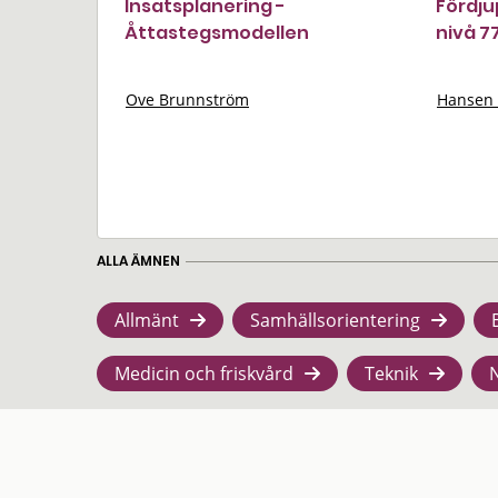
Insatsplanering -
Fördju
Åttastegsmodellen
nivå 7
Ove Brunnström
Hansen 
ALLA ÄMNEN
Allmänt
Samhällsorientering
Medicin och friskvård
Teknik