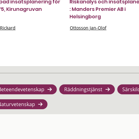
pad insatsplanering för
Riskanalys och insatsplan
75, Kirunagruvan
: Manders Premier AB i
Helsingborg
Rickard
Ottosson Jan-Olof
Beteendevetenskap
Räddningstjänst
Särskil
Naturvetenskap