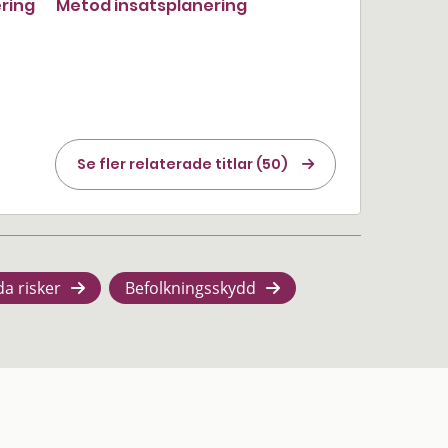
ering
Metod insatsplanering
Se fler relaterade titlar (50)
da risker
Befolkningsskydd