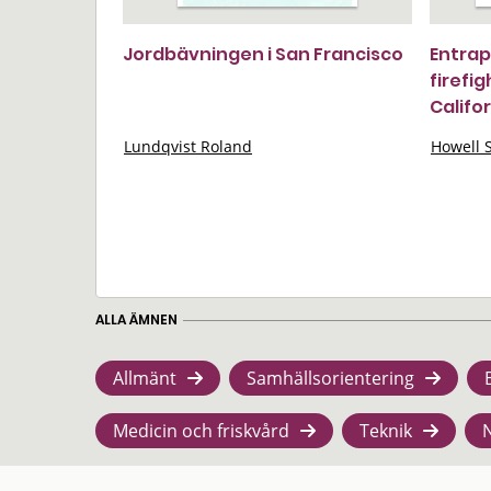
Jordbävningen i San Francisco
Entrap
firefi
Califo
Lundqvist Roland
Howell S
ALLA ÄMNEN
Allmänt
Samhällsorientering
Medicin och friskvård
Teknik