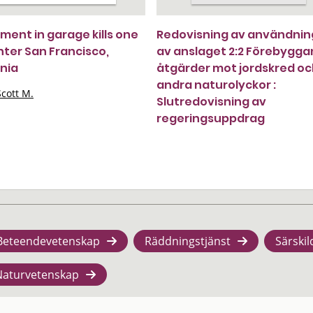
ment in garage kills one
Redovisning av användni
ghter San Francisco,
av anslaget 2:2 Förebygg
rnia
åtgärder mot jordskred o
andra naturolyckor :
cott M.
Slutredovisning av
regeringsuppdrag
Beteendevetenskap
Räddningstjänst
Särskil
Naturvetenskap