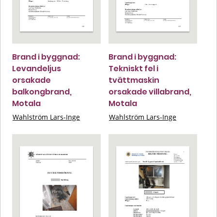
Brand i byggnad:
Brand i byggnad:
Levandeljus
Tekniskt fel i
orsakade
tvättmaskin
balkongbrand,
orsakade villabrand,
Motala
Motala
Wahlström Lars-Inge
Wahlström Lars-Inge