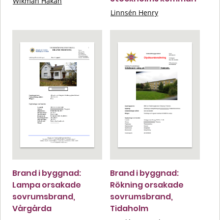
Wikman Håkan
Linnsén Henry
Brand i byggnad:
Brand i byggnad:
Lampa orsakade
Rökning orsakade
sovrumsbrand,
sovrumsbrand,
Vårgårda
Tidaholm