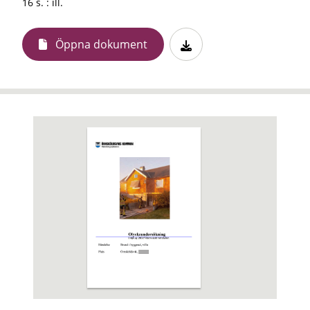
16 s. : ill.
Öppna dokument