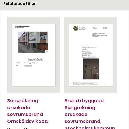
Relaterade titlar
Sängrökning
Brand i byggnad:
orsakade
Sängrökning
sovrumsbrand
orsakade
Örnsköldsvik 2012
sovrumsbrand,
Stockholms kommun