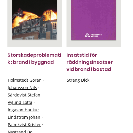
Storskadeproblemati
Insatstid för
k : brand i byggnad
räddningsinsatser
vid brand i bostad
Holmstedt Göran
·
Sträng Dick
Johansson Nils
·
Särdqvist Stefan
·
Vylund Lotta
·
Ingason Haukur
·
Lindström Johan
·
Palmkvist Krister
·
Nystrand Bo