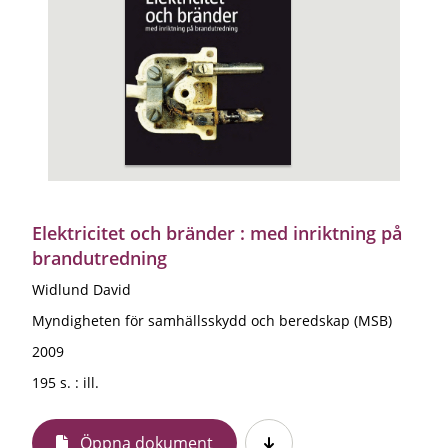
Elektricitet och bränder : med inriktning på
brandutredning
Widlund David
Myndigheten för samhällsskydd och beredskap (MSB)
2009
195 s. : ill.
Öppna dokument