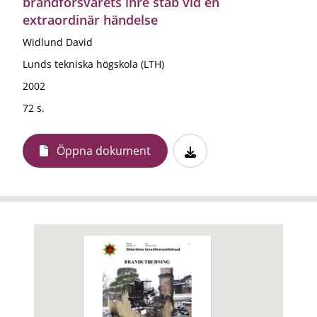
brandförsvarets inre stab vid en
extraordinär händelse
Widlund David
Lunds tekniska högskola (LTH)
2002
72 s.
Öppna dokument