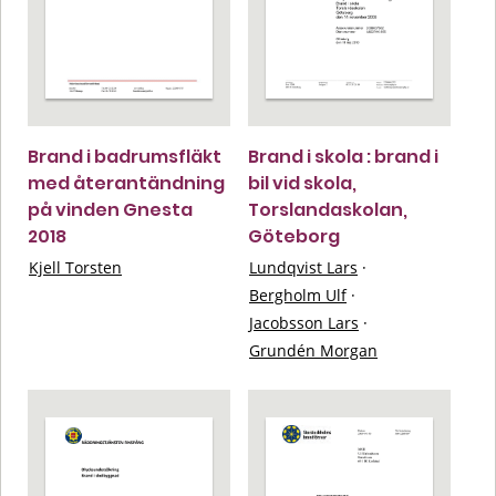
Brand i badrumsfläkt
Brand i skola : brand i
med återantändning
bil vid skola,
på vinden Gnesta
Torslandaskolan,
2018
Göteborg
Kjell Torsten
Lundqvist Lars
·
Bergholm Ulf
·
Jacobsson Lars
·
Grundén Morgan