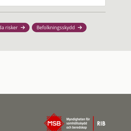
da risker
Befolkningsskydd