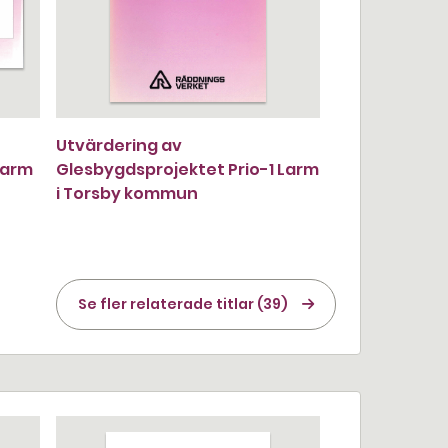
Utvärdering av
larm
Glesbygdsprojektet Prio-1 Larm
i Torsby kommun
Se fler relaterade titlar (39)