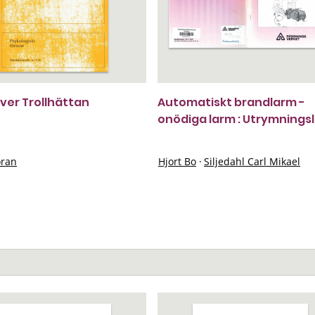
ver Trollhättan
Automatiskt brandlarm -
onödiga larm : Utrymnings
öran
Hjort Bo
·
Siljedahl Carl Mikael