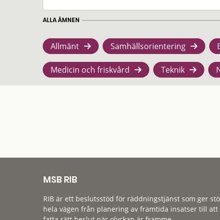
ALLA ÄMNEN
Allmänt
Samhällsorientering
Medicin och friskvård
Teknik
MSB RIB
RIB är ett beslutsstöd för räddningstjänst som ger st
hela vägen från planering av framtida insatser till att
fatta rätt beslut när olyckan är framme.