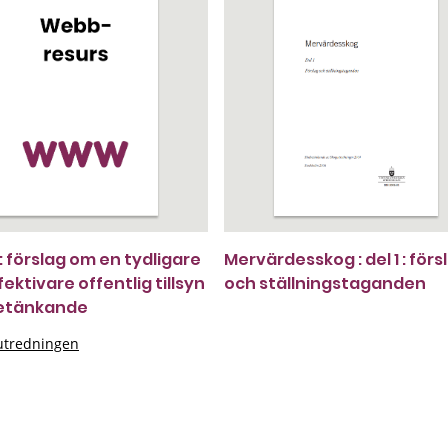
 : förslag om en tydligare
Mervärdesskog : del 1 : förs
ektivare offentlig tillsyn
och ställningstaganden
betänkande
sutredningen