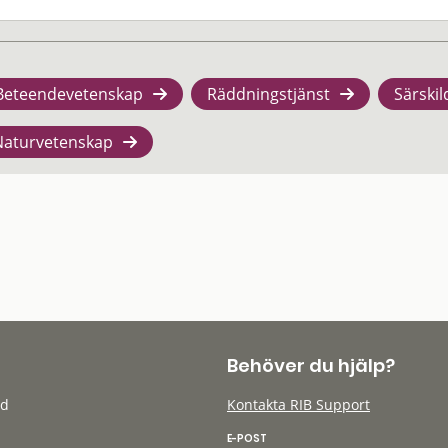
Beteendevetenskap
Räddningstjänst
Särskil
Naturvetenskap
Behöver du hjälp?
öd
Kontakta RIB Support
E-POST