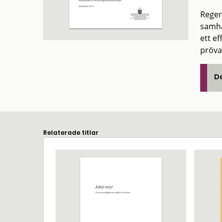
Reger
samhäl
ett ef
pröva
De
Relaterade titlar