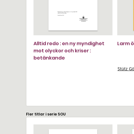
Alltid redo : en ny myndighet
Larm ö
mot olyckor och kriser :
betänkande
Stütz G
Fler titlar i serie SOU