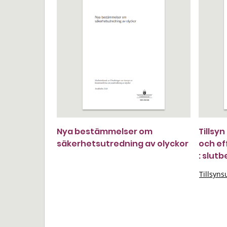
Nya bestämmelser om
Tillsyn
säkerhetsutredning av olyckor
och eff
: slut
Tillsyn