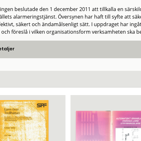
ingen beslutade den 1 december 2011 att tillkalla en särski
lets alarmeringstjänst. Översynen har haft till syfte att sä
fektivt, säkert och ändamålsenligt sätt. I uppdraget har ingå
 och föreslå i vilken organisationsform verksamheten ska be
taljer