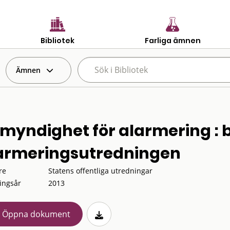
Bibliotek
Farliga ämnen
Ämnen
 myndighet för alarmering :
armeringsutredningen
re
Statens offentliga utredningar
ingsår
2013
Öppna dokument