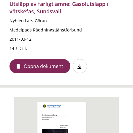
Utsläpp av farligt ämne: Gasolutsläpp i
vätskefas, Sundsvall
Nyhlén Lars-Göran
Medelpads Räddningstjänstförbund
2011-03-12
14 s. : ill.
Öppna dokument