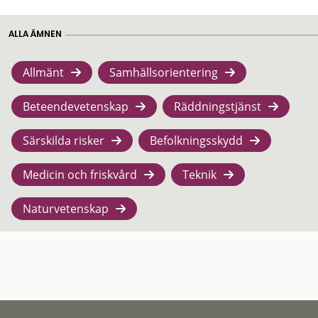
ALLA ÄMNEN
Allmänt
Samhällsorientering
Beteendevetenskap
Räddningstjänst
Särskilda risker
Befolkningsskydd
Medicin och friskvård
Teknik
Naturvetenskap