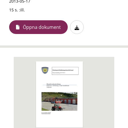
2013-05-17
15 s. :ill.
Öppna dokument