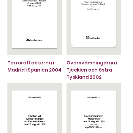
Terrorattackerna i
Översvämningarna i
Madrid i Spanien 2004
Tjeckien och östra
Tyskland 2002