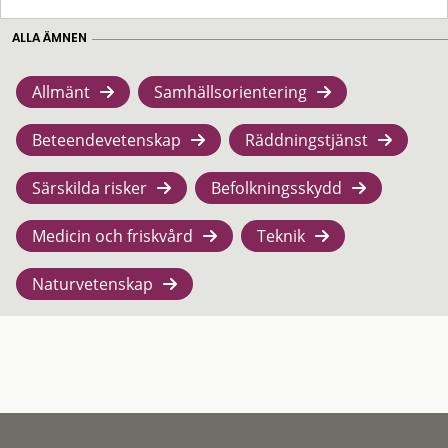
ALLA ÄMNEN
Allmänt
Samhällsorientering
Beteendevetenskap
Räddningstjänst
Särskilda risker
Befolkningsskydd
Medicin och friskvård
Teknik
Naturvetenskap