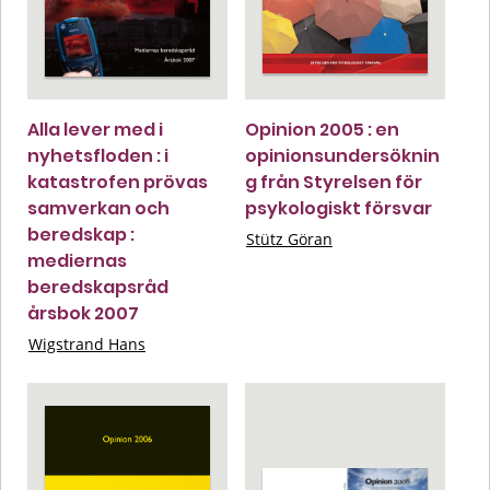
Alla lever med i
Opinion 2005 : en
nyhetsfloden : i
opinionsundersöknin
katastrofen prövas
g från Styrelsen för
samverkan och
psykologiskt försvar
beredskap :
Stütz Göran
mediernas
beredskapsråd
årsbok 2007
Wigstrand Hans