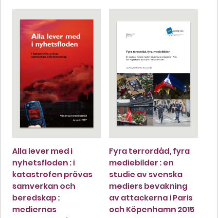
Alla lever med i
Fyra terrordåd, fyra
nyhetsfloden : i
mediebilder : en
katastrofen prövas
studie av svenska
samverkan och
mediers bevakning
beredskap :
av attackerna i Paris
mediernas
och Köpenhamn 2015