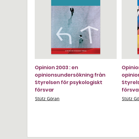
Opinion 2003 : en
Opinio
opinionsundersökning från
opinio
Styrelsen för psykologiskt
Styrel
försvar
försva
Stütz Göran
Stütz G