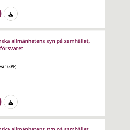
nska allmänhetens syn på samhället,
 försvaret
var (SPF)
nska allmänhetens syn på samhället,