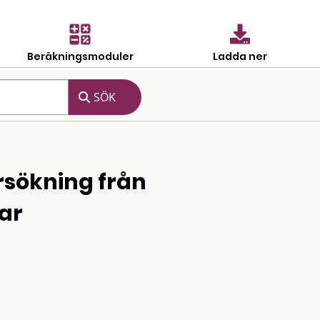
Beräkningsmoduler
Ladda ner
rsökning från
var