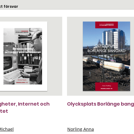
kt försvar
heter, Internet och
Olycksplats Borlänge ban
itet
ichael
Norling Anna