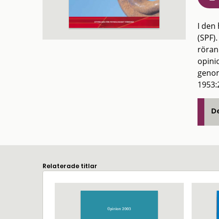
I den
(SPF)
röran
opini
genom
1953:
De
Relaterade titlar