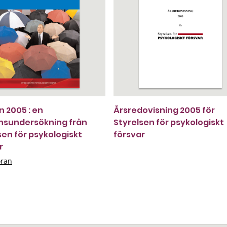
n 2005 : en
Årsredovisning 2005 för
nsundersökning från
Styrelsen för psykologiskt
sen för psykologiskt
försvar
r
öran