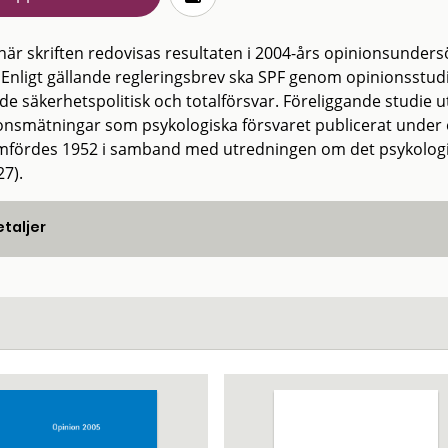
 här skriften redovisas resultaten i 2004-års opinionsunders
. Enligt gällande regleringsbrev ska SPF genom opinionsstudi
de säkerhetspolitisk och totalförsvar. Föreliggande studie u
onsmätningar som psykologiska försvaret publicerat under et
fördes 1952 i samband med utredningen om det psykologisk
27).
taljer