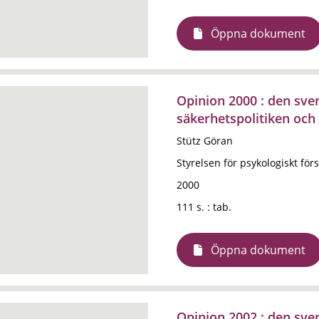
Öppna dokument
Opinion 2000 : den sve
säkerhetspolitiken och
Stütz Göran
Styrelsen för psykologiskt förs
2000
111 s. : tab.
Öppna dokument
Opinion 2002 : den sve