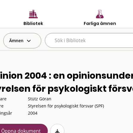
Bibliotek
Farliga ämnen
Ämnen
inion 2004 : en opinionsunde
yrelsen för psykologiskt förs
tare
Stütz Göran
re
Styrelsen för psykologiskt försvar (SPF)
ingsår
2004
Öppna dokument