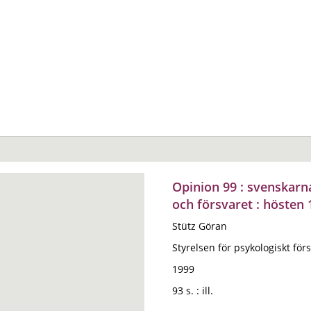
Opinion 99 : svenskarn
och försvaret : hösten
Stütz Göran
Styrelsen för psykologiskt förs
1999
93 s. : ill.