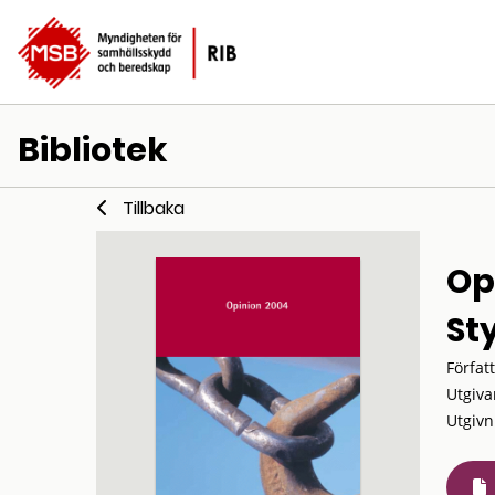
Bibliotek
Tillbaka
Op
St
Förfat
Utgiva
Utgivn