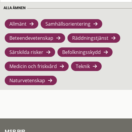
ALLA ÄMNEN
Allmänt
Samhällsorientering
Beteendevetenskap
Räddningstjänst
Särskilda risker
Befolkningsskydd
Medicin och friskvård
Teknik
Naturvetenskap
MSB RIB