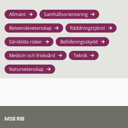
Allmänt
Samhällsorientering
Beteendevetenskap
Räddningstjänst
Särskilda risker
Befolkningsskydd
Medicin och friskvård
Teknik
Naturvetenskap
MSB RIB