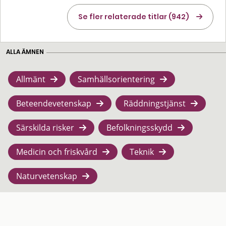
Se fler relaterade titlar (942)
ALLA ÄMNEN
Allmänt
Samhällsorientering
Beteendevetenskap
Räddningstjänst
Särskilda risker
Befolkningsskydd
Medicin och friskvård
Teknik
Naturvetenskap