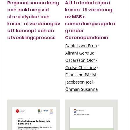
Regional samordning
Att ta ledartröjan i
och inriktning vid
krisen : Utvärdering
stora olyckor och
av MSB:s
kriser : utvärdering av
samordningsuppdra
ett koncept och en
g under
utvecklingsprocess
Coronapandemin
Danielsson Erna
·
Alirani Gertrud
·
Oscarsson Olof
·
Große Christine
·
Olausson Pär M.
·
Jacobsson Joel
·
Öhman Susanna