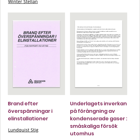
Winter Stellan
Brand efter
Underlagets inverkan
överspänningar i
på förångning av
elinstallationer
kondenserade gaser :
småskaliga försök
Lundquist Stig
utomhus