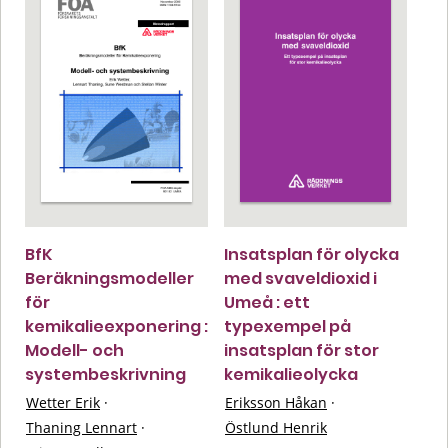
BfK
Insatsplan för olycka
Beräkningsmodeller
med svaveldioxid i
för
Umeå : ett
kemikalieexponering :
typexempel på
Modell- och
insatsplan för stor
systembeskrivning
kemikalieolycka
Wetter Erik
·
Eriksson Håkan
·
Thaning Lennart
·
Östlund Henrik