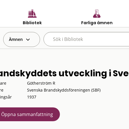
Bibliotek
Farliga ämnen
Ämnen
andskyddets utveckling i Sve
tare
Götherström R
re
Svenska Brandskyddsföreningen (SBF)
ingsår
1937
Öppna sammanfattning