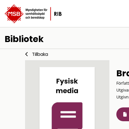
Bibliotek
Tillbaka
Br
Förfat
Utgiva
Utgivn