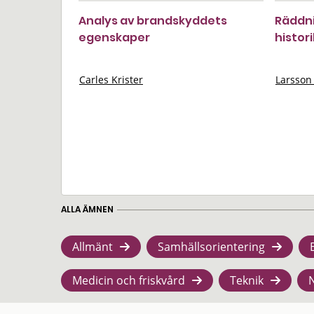
Analys av brandskyddets
Räddni
egenskaper
histor
Carles Krister
Larsson
ALLA ÄMNEN
Allmänt
Samhällsorientering
Medicin och friskvård
Teknik