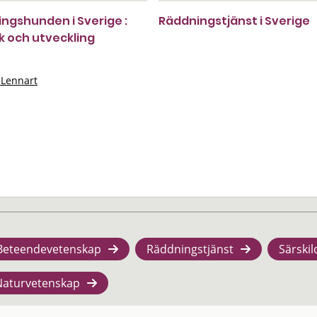
ngshunden i Sverige :
Räddningstjänst i Sverige
ik och utveckling
 Lennart
Beteendevetenskap
Räddningstjänst
Särskil
Naturvetenskap