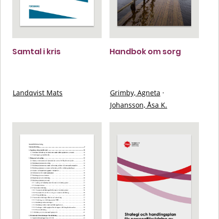
Samtal i kris
Handbok om sorg
Landqvist Mats
Grimby, Agneta
·
Johansson, Åsa K.