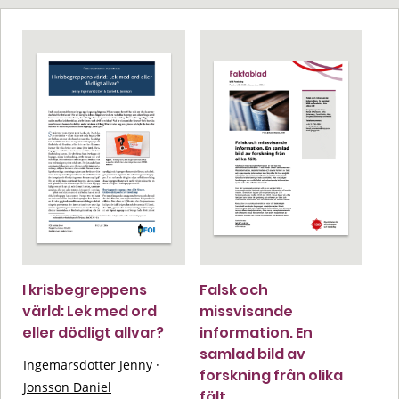
I krisbegreppens
Falsk och
värld: Lek med ord
missvisande
eller dödligt allvar?
information. En
samlad bild av
Ingemarsdotter Jenny
·
forskning från olika
Jonsson Daniel
fält