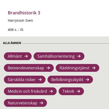
Brandhistorik 3
Harrysson Sven
408 s. : ill.
ALLA ÄMNEN
Allmänt
Samhällsorientering
Beteendevetenskap
Räddningstjänst
Särskilda risker
Befolkningsskydd
Medicin och friskvård
Teknik
Naturvetenskap