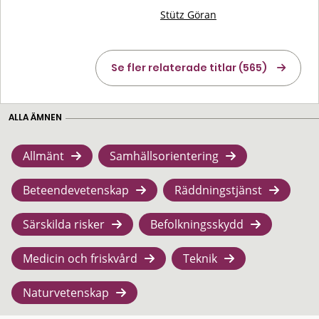
Stütz Göran
Se fler relaterade titlar (565)
ALLA ÄMNEN
Allmänt
Samhällsorientering
Beteendevetenskap
Räddningstjänst
Särskilda risker
Befolkningsskydd
Medicin och friskvård
Teknik
Naturvetenskap