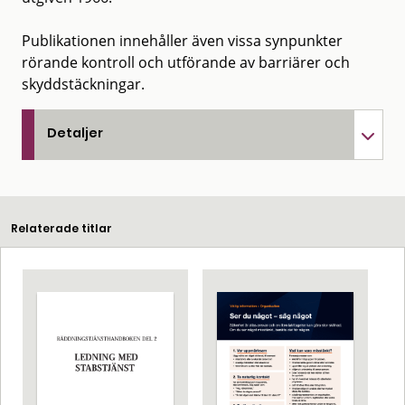
Publikationen innehåller även vissa synpunkter
rörande kontroll och utförande av barriärer och
skyddstäckningar.
Detaljer
Relaterade titlar