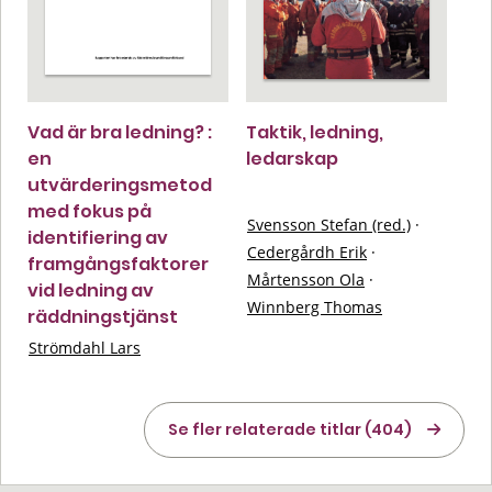
Vad är bra ledning? :
Taktik, ledning,
en
ledarskap
utvärderingsmetod
med fokus på
Svensson Stefan (red.)
·
identifiering av
Cedergårdh Erik
·
framgångsfaktorer
Mårtensson Ola
·
vid ledning av
Winnberg Thomas
räddningstjänst
Strömdahl Lars
Se fler relaterade titlar (404)