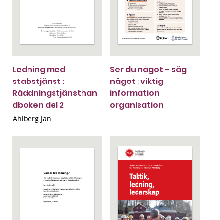
Ledning med
Ser du något – säg
stabstjänst :
något : viktig
Räddningstjänsthan
information
dboken del 2
organisation
Ahlberg Jan