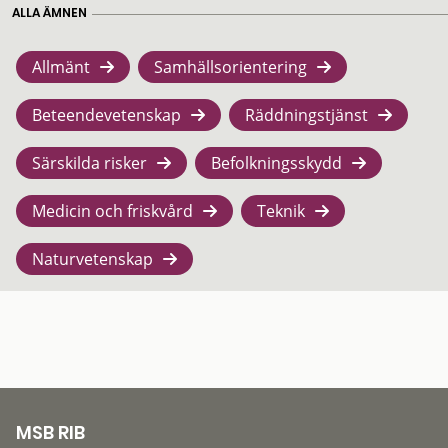
ALLA ÄMNEN
Allmänt
Samhällsorientering
Beteendevetenskap
Räddningstjänst
Särskilda risker
Befolkningsskydd
Medicin och friskvård
Teknik
Naturvetenskap
MSB RIB