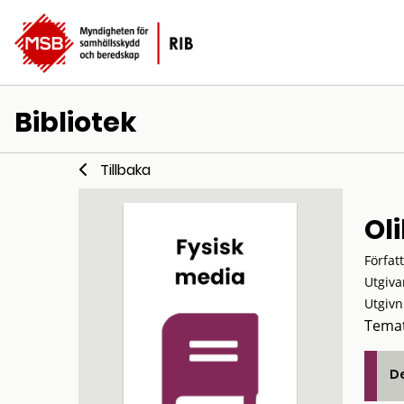
Bibliotek
Tillbaka
Ol
Förfat
Utgiva
Utgivn
Temat
De