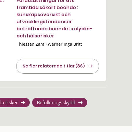
 :
Förutsättningar för ett
framtida säkert boende :
kunskapsöversikt och
utvecklingstendenser
beträffande boendets olycks-
och hälsorisker
Thiessen Zara
·
Werner Inga Britt
Se fler relaterade titlar (86)
da risker
Befolkningsskydd