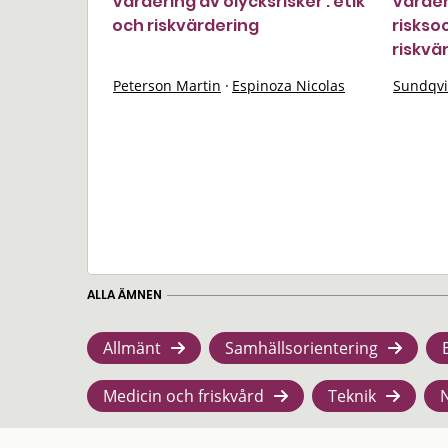
Värdering av olycksrisker : etik
Värder
och riskvärdering
riskso
riskvä
Peterson Martin
·
Espinoza Nicolas
Sundqvi
ALLA ÄMNEN
Allmänt
Samhällsorientering
Medicin och friskvård
Teknik