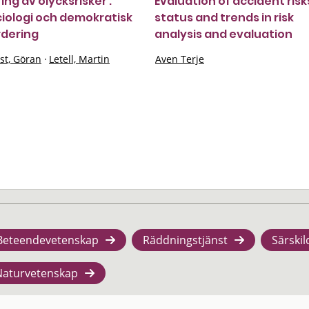
ing av olycksrisker :
Evaluation of accident risks
ciologi och demokratisk
status and trends in risk
rdering
analysis and evaluation
st, Göran
·
Letell, Martin
Aven Terje
Beteendevetenskap
Räddningstjänst
Särskil
Naturvetenskap