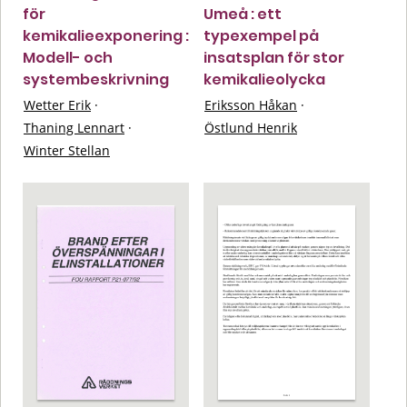
för
Umeå : ett
kemikalieexponering :
typexempel på
Modell- och
insatsplan för stor
systembeskrivning
kemikalieolycka
Wetter Erik
·
Eriksson Håkan
·
Thaning Lennart
·
Östlund Henrik
Winter Stellan