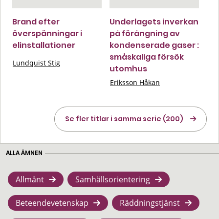
Brand efter
Underlagets inverkan
överspänningar i
på förångning av
elinstallationer
kondenserade gaser :
småskaliga försök
Lundquist Stig
utomhus
Eriksson Håkan
Se fler titlar i samma serie (200)
ALLA ÄMNEN
Allmänt
Samhällsorientering
Beteendevetenskap
Räddningstjänst