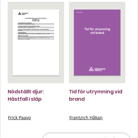
Nödställt djur:
Tid för utrymning vid
Hästfall i släp
brand
Frick Paavo
Frantzich Håkan